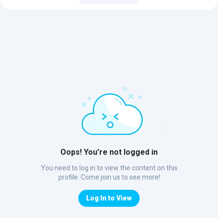
Oops! You’re not logged in
You need to log in to view the content on this
profile. Come join us to see more!
Log In to View