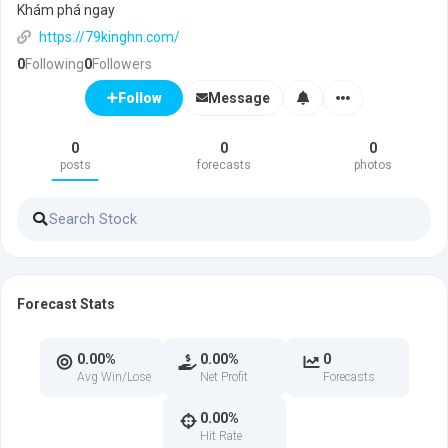
Khám phá ngay
https://79kinghn.com/
0
Following
0
Followers
Message
Follow
0
0
0
posts
forecasts
photos
Forecast Stats
0.00%
0.00%
0
Avg Win/Lose
Net Profit
Forecasts
0.00%
Hit Rate