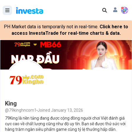
PH Market data is temporarily not in real-time.
Click here to
access InvestaTrade for real-time charts & data.
King
@79kinghncom1
Joined January 13, 2026
79King là nền tảng đang được cộng đồng người chơi Việt đánh giá
cực cao về chất lượng cũng như độ uy tín. Bạn sẽ được thử sức với
hàng trăm ngàn siêu phẩm game cùng tỷ lệ thưởng hấp dẫn.