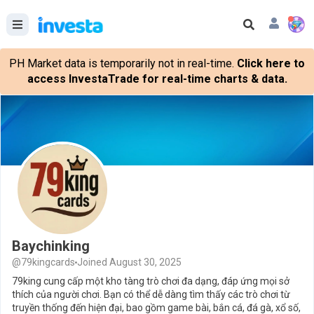
PH Market data is temporarily not in real-time.
Click here to
access InvestaTrade for real-time charts & data.
Baychinking
@79kingcards
Joined August 30, 2025
79king cung cấp một kho tàng trò chơi đa dạng, đáp ứng mọi sở
thích của người chơi. Bạn có thể dễ dàng tìm thấy các trò chơi từ
truyền thống đến hiện đại, bao gồm game bài, bắn cá, đá gà, xổ số,