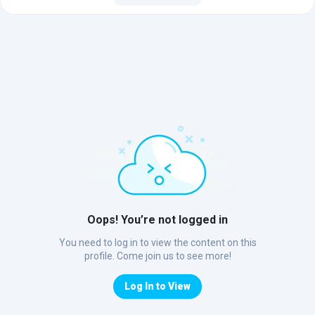
Oops! You’re not logged in
You need to log in to view the content on this
profile. Come join us to see more!
Log In to View