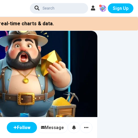
Sign Up
eal-time charts & data.
Message
Follow