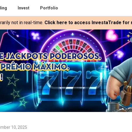
ding
Invest
Portfolio
rily not in real-time.
Click here to access InvestaTrade for r
ember 10, 2025