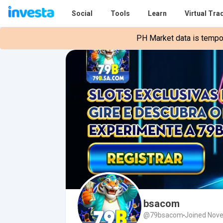
Social
Tools
Learn
Virtual Tra
PH Market data is tempora
bsacom
@79bsacom
Joined Nov