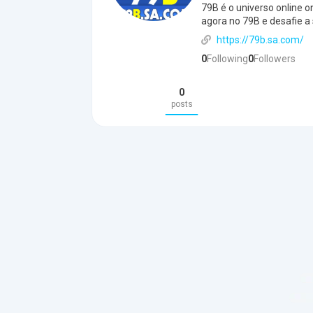
79B é o universo online 
agora no 79B e desafie a
https://79b.sa.com/
0
Following
0
Followers
0
posts