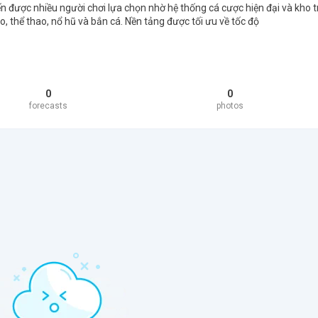
ến được nhiều người chơi lựa chọn nhờ hệ thống cá cược hiện đại và kho t
, thể thao, nổ hũ và bắn cá. Nền tảng được tối ưu về tốc độ
0
0
forecasts
photos