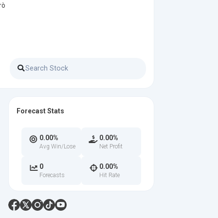
rò
Forecast Stats
0.00%
0.00%
Avg Win/Lose
Net Profit
0
0.00%
Forecasts
Hit Rate