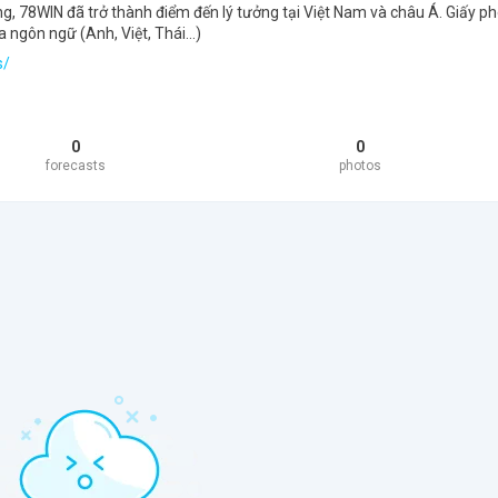
ng, 78WIN đã trở thành điểm đến lý tưởng tại Việt Nam và châu Á. Giấy p
đa ngôn ngữ (Anh, Việt, Thái…)
s/
0
0
forecasts
photos
s! You’re not logged in
o log in to view the content on this
ile. Come join us to see more!