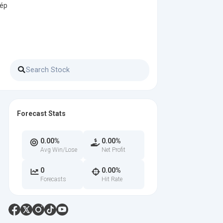
hép
Forecast Stats
0.00%
0.00%
Avg Win/Lose
Net Profit
0
0.00%
Forecasts
Hit Rate