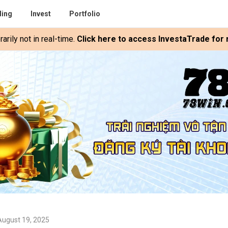
ding
Invest
Portfolio
rily not in real-time.
Click here to access InvestaTrade for r
August 19, 2025