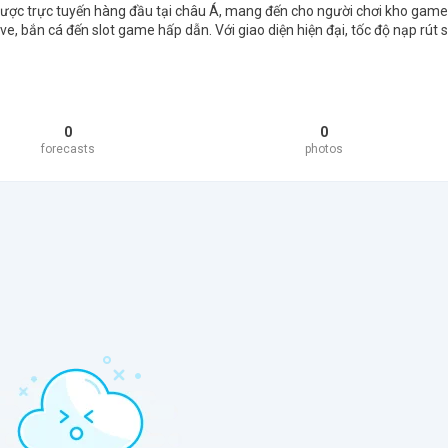
cược trực tuyến hàng đầu tại châu Á, mang đến cho người chơi kho game
ive, bắn cá đến slot game hấp dẫn. Với giao diện hiện đại, tốc độ nạp rút s
0
0
forecasts
photos