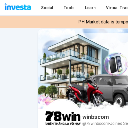
Social
Tools
Learn
Virtual Tra
PH Market data is tempora
winbscom
@78winbscom
Joined Se