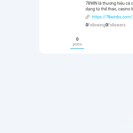
78WIN là thương hiệu cá 
dạng từ thể thao, casino l
https://78winbs.com/
0
Following
0
Followers
0
posts