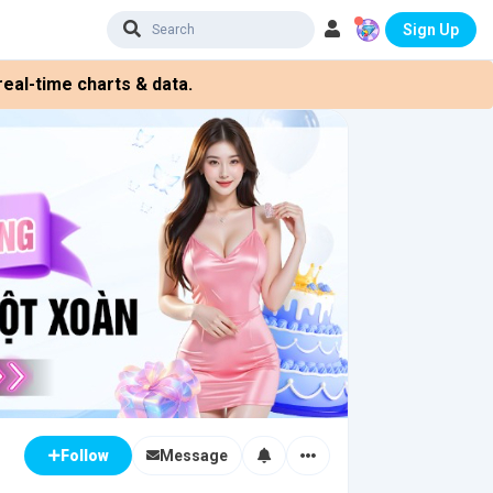
Sign Up
eal-time charts & data.
Message
Follow