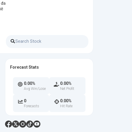
 đa
iê
Forecast Stats
0.00%
0.00%
Avg Win/Lose
Net Profit
0
0.00%
Forecasts
Hit Rate