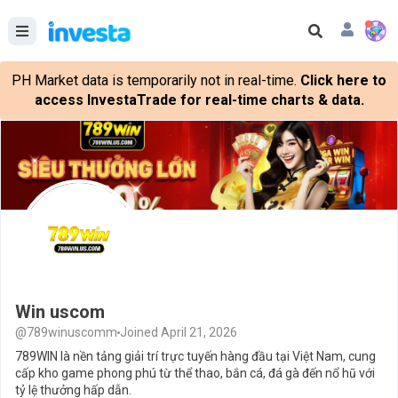
PH Market data is temporarily not in real-time.
Click here to
access InvestaTrade for real-time charts & data.
Win uscom
@789winuscomm
Joined April 21, 2026
789WIN là nền tảng giải trí trực tuyến hàng đầu tại Việt Nam, cung
cấp kho game phong phú từ thể thao, bắn cá, đá gà đến nổ hũ với
tỷ lệ thưởng hấp dẫn.