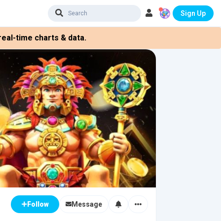
Sign Up
eal-time charts & data.
Message
Follow