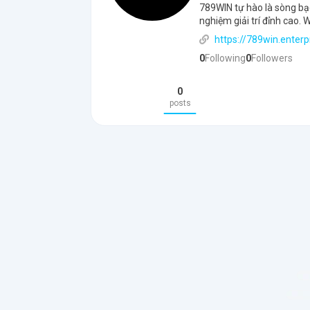
789WIN tự hào là sòng bạ
nghiệm giải trí đỉnh cao. 
https://789win.enterp
0
Following
0
Followers
0
posts