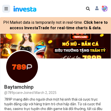
PH Market data is temporarily not in real-time.
Click here to
access InvestaTrade for real-time charts & data.
Baytamchinp
@789pcare
Joined March 2, 2025
789P mang đến cho người chơi một hệ sinh thái cá cược trực
tuyến đẳng cấp với hàng trăm trò chơi hấp dẫn. Từ cá cược thể
thao, casino trực tuyến cho đến game bài đổi thưởng, tất cả đều