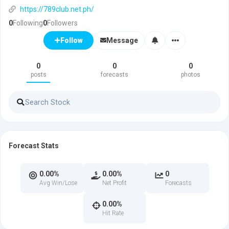
https://789club.net.ph/
0
Following
0
Followers
Message
Follow
0
0
0
posts
forecasts
photos
Forecast Stats
0.00%
0.00%
0
Avg Win/Lose
Net Profit
Forecasts
0.00%
Hit Rate