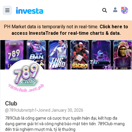
PH Market data is temporarily not in real-time.
Click here to
access InvestaTrade for real-time charts & data.
Club
@789clubnetph1
Joined January 30, 2026
789Club là cổng game cá cược trực tuyến hiện đại, kết hợp đa
dạng game giải trí và công nghệ bảo mật tiên tiến. 789Club mang
đến trải nghiệm mượt mà, tỷ lệ thưởng