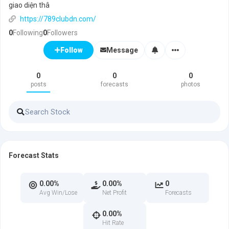
giao diện thâ
https://789clubdn.com/
0
Following
0
Followers
Message
Follow
0
0
0
posts
forecasts
photos
Forecast Stats
0.00%
0.00%
0
Avg Win/Lose
Net Profit
Forecasts
0.00%
Hit Rate