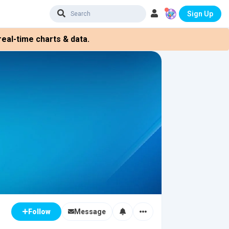
Sign Up
eal-time charts & data.
Message
Follow