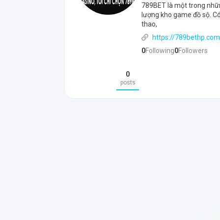
789BET là một trong những
lượng kho game đồ sộ. Có 
thao,
https://789bethp.com
0
Following
0
Followers
0
posts