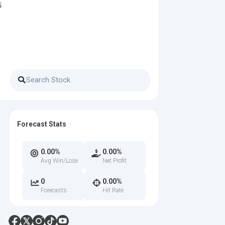
ố
Forecast Stats
0.00%
0.00%
Avg Win/Lose
Net Profit
0
0.00%
Forecasts
Hit Rate