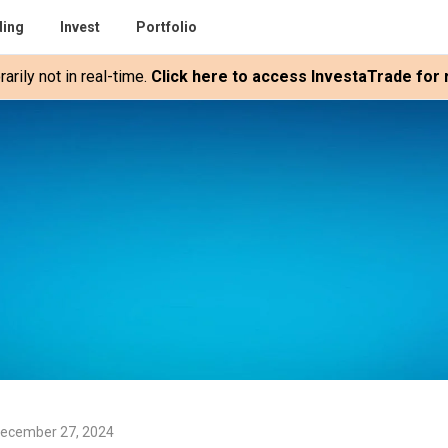
ding
Invest
Portfolio
rily not in real-time.
Click here to access InvestaTrade for r
December 27, 2024