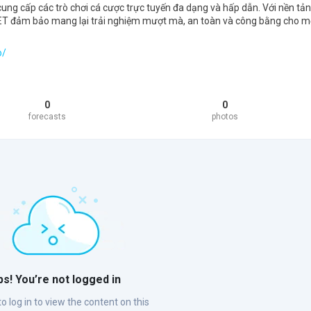
 cung cấp các trò chơi cá cược trực tuyến đa dạng và hấp dẫn. Với nền tả
ET đảm bảo mang lại trải nghiệm mượt mà, an toàn và công bằng cho m
o/
0
0
forecasts
photos
s! You’re not logged in
o log in to view the content on this