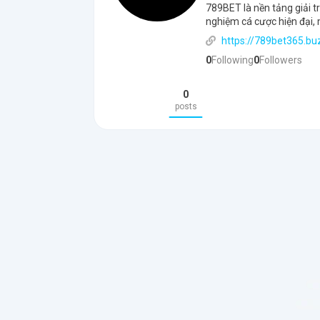
789BET là nền tảng giải tr
nghiệm cá cược hiện đại,
https://789bet365.bu
0
Following
0
Followers
0
posts