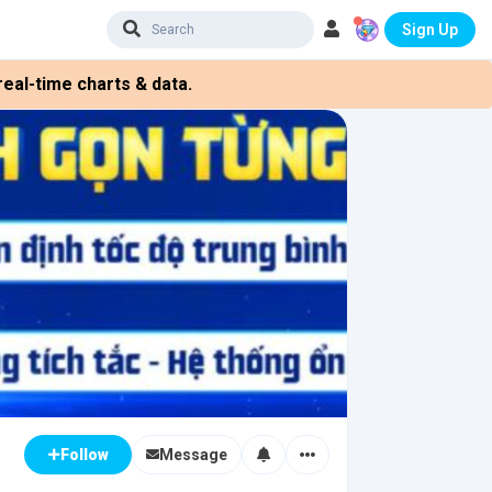
Sign Up
eal-time charts & data.
Message
Follow