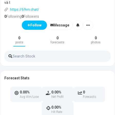
và t
https://69vn.chat/
0
Following
0
Followers
Message
Follow
0
0
0
posts
forecasts
photos
Forecast Stats
0.00%
0.00%
0
Avg Win/Lose
Net Profit
Forecasts
0.00%
Hit Rate