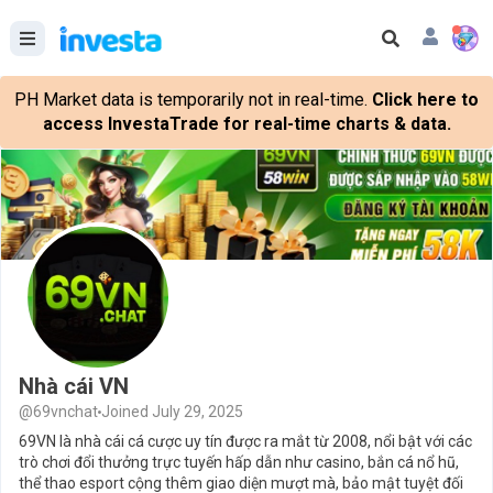
PH Market data is temporarily not in real-time.
Click here to
access InvestaTrade for real-time charts & data.
Nhà cái VN
@69vnchat
Joined July 29, 2025
69VN là nhà cái cá cược uy tín được ra mắt từ 2008, nổi bật với các
trò chơi đổi thưởng trực tuyến hấp dẫn như casino, bắn cá nổ hũ,
thể thao esport cộng thêm giao diện mượt mà, bảo mật tuyệt đối