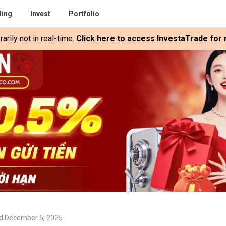
ding
Invest
Portfolio
rily not in real-time.
Click here to access InvestaTrade for r
d December 5, 2025