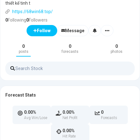
thiết kế tinh t
https://68win68.top/
0
Following
0
Followers
Message
Follow
0
0
0
posts
forecasts
photos
Forecast Stats
0.00%
0.00%
0
Avg Win/Lose
Net Profit
Forecasts
0.00%
Hit Rate