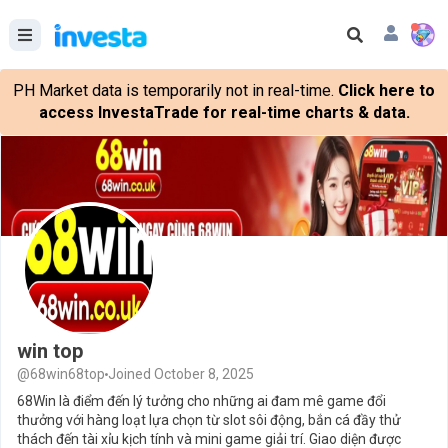
PH Market data is temporarily not in real-time.
Click here to
access InvestaTrade for real-time charts & data.
win top
@68win68top
Joined October 8, 2025
68Win là điểm đến lý tưởng cho những ai đam mê game đổi
thưởng với hàng loạt lựa chọn từ slot sôi động, bắn cá đầy thử
thách đến tài xỉu kịch tính và mini game giải trí. Giao diện được