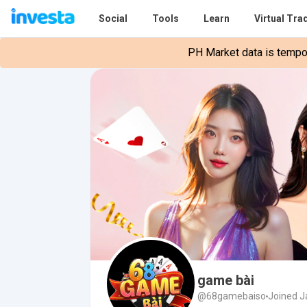
Social
Tools
Learn
Virtual Tra
PH Market data is tempora
game bài
@68gamebaiso
Joined J