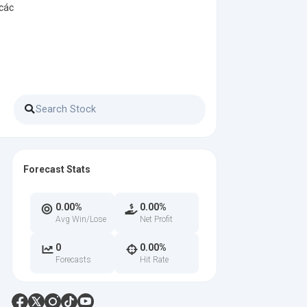
 các
Forecast Stats
0.00%
0.00%
Avg Win/Lose
Net Profit
0
0.00%
Forecasts
Hit Rate