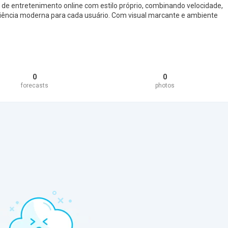
de entretenimento online com estilo próprio, combinando velocidade,
riência moderna para cada usuário. Com visual marcante e ambiente
0
0
forecasts
photos