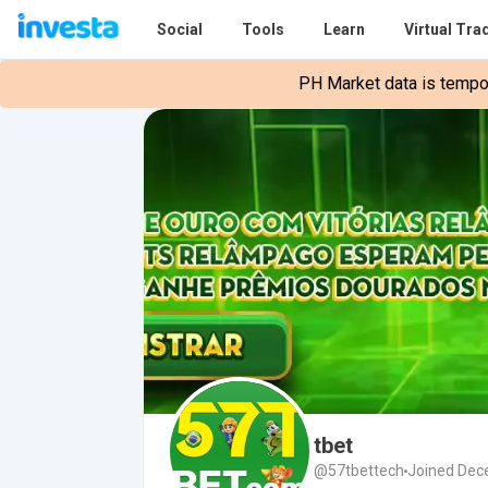
Social
Tools
Learn
Virtual Tra
PH Market data is tempora
tbet
@57tbettech
Joined Dec