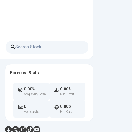
Forecast Stats
0.00%
0.00%
Avg Win/Lose
Net Profit
0
0.00%
Forecasts
Hit Rate