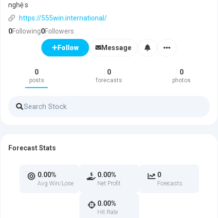
nghệ s
https://555win.international/
0
Following
0
Followers
Message
Follow
0
0
0
posts
forecasts
photos
Forecast Stats
0.00%
0.00%
0
Avg Win/Lose
Net Profit
Forecasts
0.00%
Hit Rate