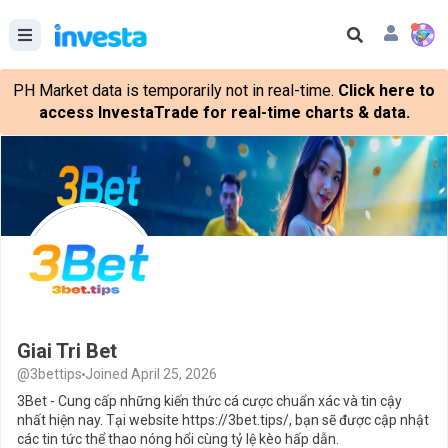
PH Market data is temporarily not in real-time.
Click here to
access InvestaTrade for real-time charts & data.
Giai Tri Bet
@3bettips
Joined April 25, 2026
3Bet - Cung cấp những kiến thức cá cược chuẩn xác và tin cậy
nhất hiện nay. Tại website https://3bet.tips/, bạn sẽ được cập nhật
các tin tức thể thao nóng hổi cùng tỷ lệ kèo hấp dẫn.