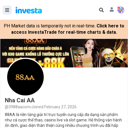
PH Market data is temporarily not in real-time.
Click here to
access InvestaTrade for real-time charts & data.
Nha Cai AA
@3988aacom
Joined February 27, 2026
88AA là nền tảng giải trí trực tuyến cung cấp đa dạng sản phẩm
như cá cược thể thao, casino live và slot game. Hệ thống vận hành
ổn định, giao diện thân thiện cùng nhiều chương trình ưu đãi hấp