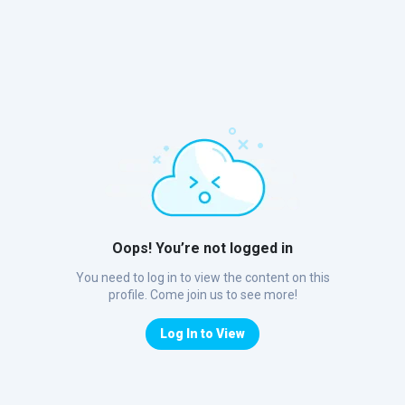
Oops! You’re not logged in
You need to log in to view the content on this
profile. Come join us to see more!
Log In to View