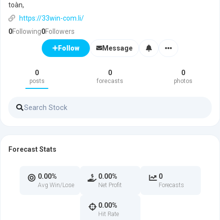
toàn,
https://33win-com.li/
0
Following
0
Followers
Message
Follow
0
0
0
posts
forecasts
photos
Forecast Stats
0.00%
0.00%
0
Avg Win/Lose
Net Profit
Forecasts
0.00%
Hit Rate