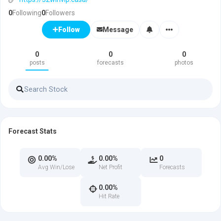
0
Following
0
Followers
Message
Follow
0
0
0
posts
forecasts
photos
Forecast Stats
0.00%
0.00%
0
Avg Win/Lose
Net Profit
Forecasts
0.00%
Hit Rate