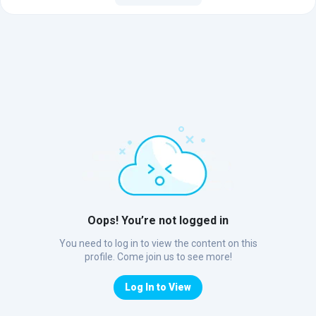
Oops! You’re not logged in
You need to log in to view the content on this
profile. Come join us to see more!
Log In to View