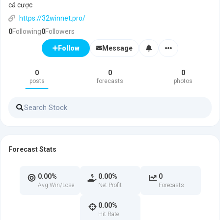
cá cược
https://32winnet.pro/
0
Following
0
Followers
Message
Follow
0
0
0
posts
forecasts
photos
Forecast Stats
0.00%
0.00%
0
Avg Win/Lose
Net Profit
Forecasts
0.00%
Hit Rate