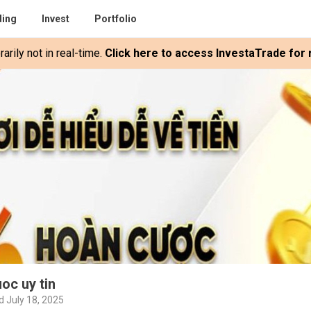
ding
Invest
Portfolio
rily not in real-time.
Click here to access InvestaTrade for r
oc uy tin
d July 18, 2025