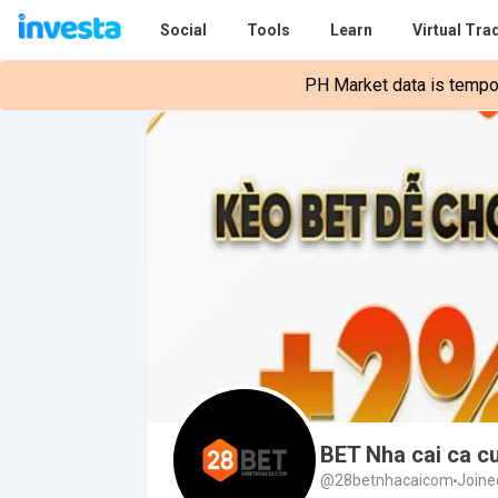
Social
Tools
Learn
Virtual Tra
PH Market data is tempora
BET Nha cai ca cu
@28betnhacaicom
Joine