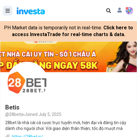
PH Market data is temporarily not in real-time.
Click here to
access InvestaTrade for real-time charts & data.
Betis
@28betis
Joined July 5, 2025
28bet là nhà cái cá cược trực tuyến mới, hiện đại và đáng tin cậy
dành cho người chơi. Với giao diện thân thiện, tốc độ mượt mà
https://28bet.is/