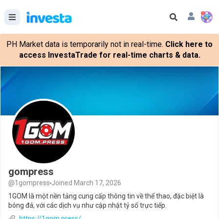
PH Market data is temporarily not in real-time.
Click here to
access InvestaTrade for real-time charts & data.
gompress
@1gompress
Joined March 17, 2026
1GOM là một nền tảng cung cấp thông tin về thể thao, đặc biệt là
bóng đá, với các dịch vụ như cập nhật tỷ số trực tiếp.
https://1gom.press/