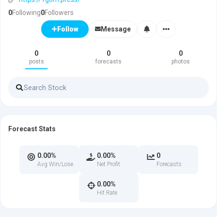
0
Following
0
Followers
Message
Follow
0
0
0
posts
forecasts
photos
Forecast Stats
0.00%
0.00%
0
Avg Win/Lose
Net Profit
Forecasts
0.00%
Hit Rate