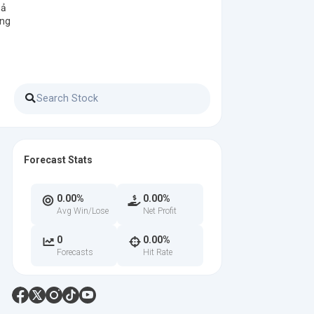
uả
ông
Forecast Stats
0.00%
0.00%
Avg Win/Lose
Net Profit
0
0.00%
Forecasts
Hit Rate