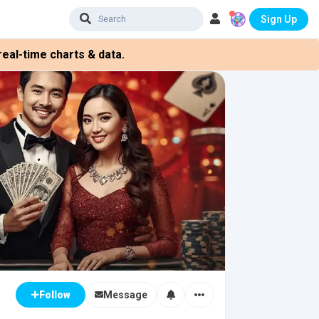
Sign Up
eal-time charts & data.
Message
Follow