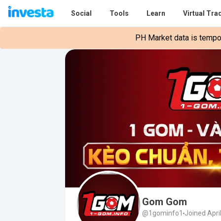
Social
Tools
Learn
Virtual Tra
PH Market data is tempora
Gom Gom
@1gominfo1
Joined Apri