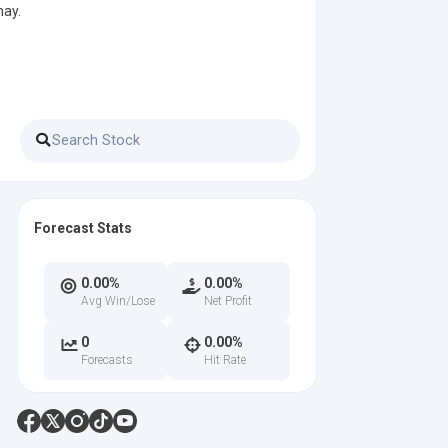
nay.
Forecast Stats
0.00%
0.00%
Avg Win/Lose
Net Profit
0
0.00%
Forecasts
Hit Rate