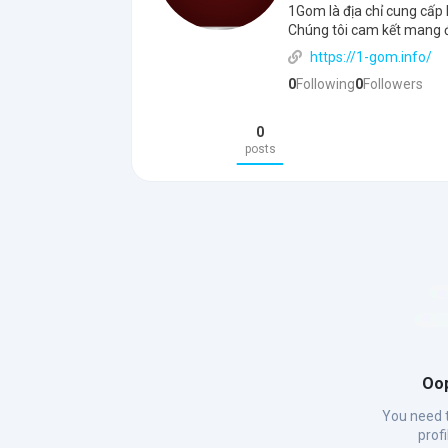
1Gom là địa chỉ cung cấp l
Chúng tôi cam kết mang 
https://1-gom.info/
0
Following
0
Followers
0
posts
Oop
You need t
prof