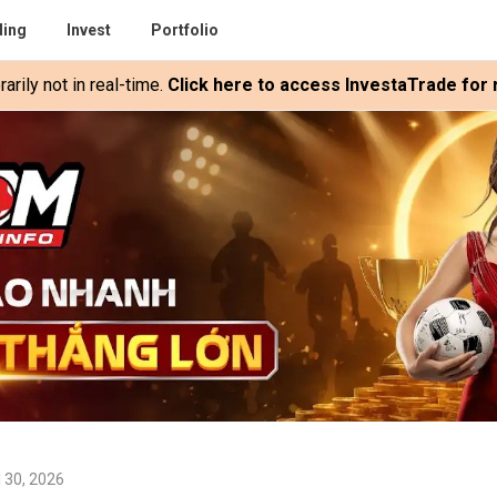
ding
Invest
Portfolio
rily not in real-time.
Click here to access InvestaTrade for r
l 30, 2026