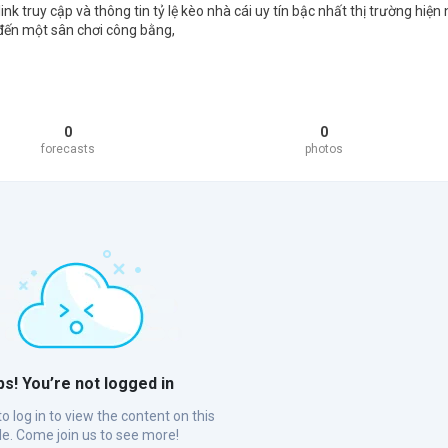
ink truy cập và thông tin tỷ lệ kèo nhà cái uy tín bậc nhất thị trường hiện 
đến một sân chơi công bằng,
0
0
forecasts
photos
s! You’re not logged in
o log in to view the content on this
ile. Come join us to see more!