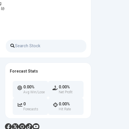
g
 lỡ
Forecast Stats
0.00%
0.00%
Avg Win/Lose
Net Profit
0
0.00%
Forecasts
Hit Rate