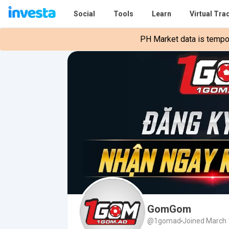
Social
Tools
Learn
Virtual Tra
PH Market data is tempora
GomGom
@1gomad
Joined March 