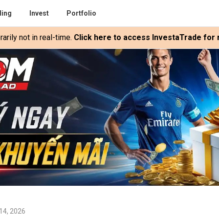
ding
Invest
Portfolio
rily not in real-time.
Click here to access InvestaTrade for r
14, 2026