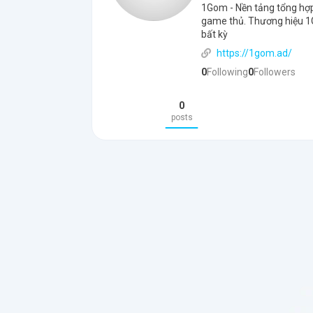
1Gom - Nền tảng tổng hợp 
game thủ. Thương hiệu 1G
bất kỳ
https://1gom.ad/
0
Following
0
Followers
0
posts