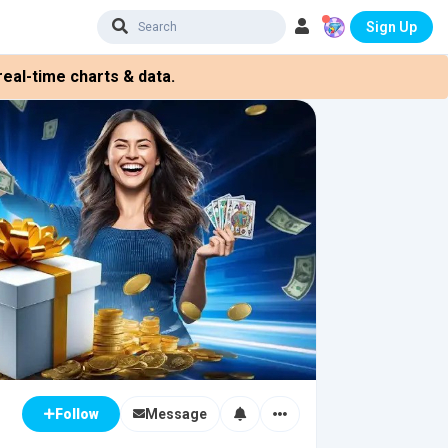
Sign Up
eal-time charts & data.
Message
Follow