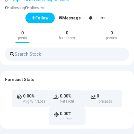
0
Following
0
Followers
Message
Follow
0
0
0
posts
forecasts
photos
Forecast Stats
0.00%
0.00%
0
Avg Win/Lose
Net Profit
Forecasts
0.00%
Hit Rate