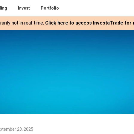
ding
Invest
Portfolio
rily not in real-time.
Click here to access InvestaTrade for r
ptember 23, 2025