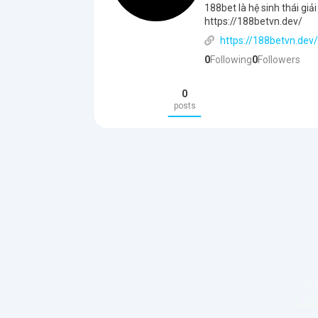
188bet là hệ sinh thái giả
https://188betvn.dev/
https://188betvn.dev/
0
Following
0
Followers
0
posts