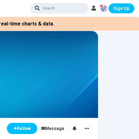
Sign Up
eal-time charts & data.
Message
Follow