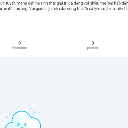
 tuyến mang đến hệ sinh thái giải trí đa dạng với nhiều thể loại hấp dẫ
ame đổi thưởng. Với giao diện hiện đại cùng tốc độ xử lý mượt mà, nền t
0
0
forecasts
photos