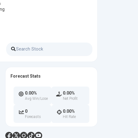
n
ảng
Forecast Stats
0.00%
0.00%
Avg Win/Lose
Net Profit
0
0.00%
Forecasts
Hit Rate