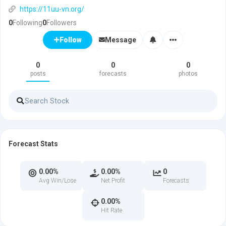
https://11uu-vn.org/
0
Following
0
Followers
Message
Follow
0
0
0
posts
forecasts
photos
Forecast Stats
0.00%
0.00%
0
Avg Win/Lose
Net Profit
Forecasts
0.00%
Hit Rate