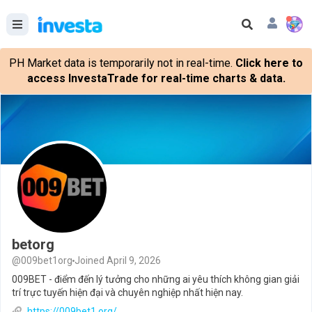
PH Market data is temporarily not in real-time.
Click here to
access InvestaTrade for real-time charts & data.
betorg
@009bet1org
Joined April 9, 2026
009BET - điểm đến lý tưởng cho những ai yêu thích không gian giải
trí trực tuyến hiện đại và chuyên nghiệp nhất hiện nay.
https://009bet1.org/